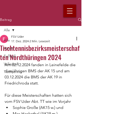
Beitrag
Alle
FSV Uder
Alle
17. Dez. 2024
2 Min. Lesezeit
Tischtennisbezirksmeisterschaf
Verein
ten Nordthüringen 2024
Fußball
Volleyball
Am 02.12.2024 fanden in Leinefelde die 
diesjährigen BMS der AK 15 und am 
Tischtennis
03.12.2024 die BMS der AK 19 in 
Friedrichroda statt.
Für diese Meisterschaften hatten sich 
vom FSV Uder Abt. TT wie im Vorjahr
Sophie Große (AK15 w.) und
Max Hackethal (AK19 m.)