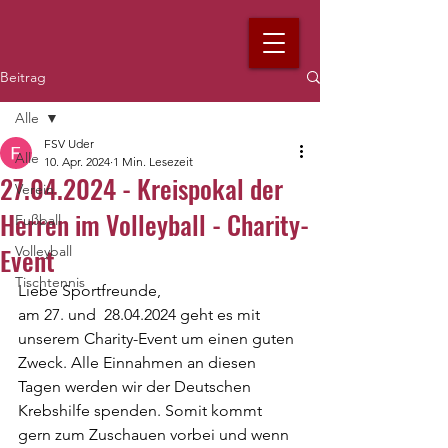
Beitrag
Alle
FSV Uder
Alle
10. Apr. 2024
1 Min. Lesezeit
27.04.2024 - Kreispokal der
Verein
Herren im Volleyball - Charity-
Fußball
Event
Volleyball
Tischtennis
Liebe Sportfreunde, 
am 27. und  28.04.2024 geht es mit 
unserem Charity-Event um einen guten 
Zweck. Alle Einnahmen an diesen 
Tagen werden wir der Deutschen 
Krebshilfe spenden. Somit kommt 
gern zum Zuschauen vorbei und wenn 