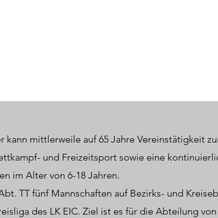
r kann mittlerweile auf 65 Jahre Vereinstätigkeit z
ettkampf- und Freizeitsport sowie eine kontinuie
n im Alter von 6-18 Jahren.
 Abt. TT fünf Mannschaften auf Bezirks- und Kreise
eisliga des LK EIC.
Ziel ist es für die Abteilung von