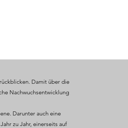
urückblicken. Damit über die
rliche Nachwuchsentwicklung
bene. Darunter auch eine
 Jahr zu Jahr, einerseits auf