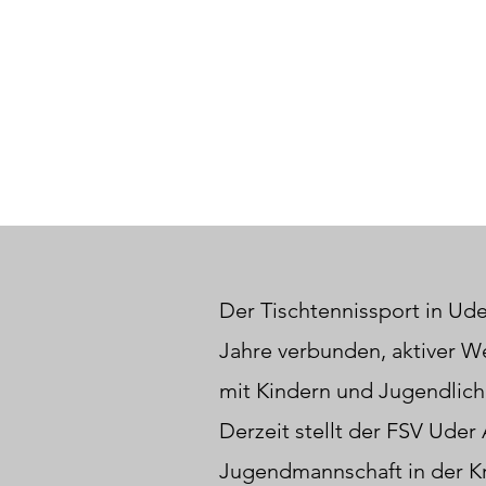
Der Tischtennissport in Ude
Jahre verbunden, aktiver W
mit Kindern und Jugendliche
Derzeit stellt der FSV Uder
Jugendmannschaft in der Kr